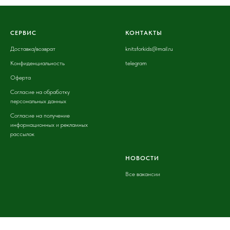
СЕРВИС
КОНТАКТЫ
Доставка
/возврат
knitsforkids@mail.ru
Конфиденциальность
telegram
Оферта
Согласие на обработку
персональных данных
Согласие на получение
информационных и рекламных
рассылок
НОВОСТИ
Все вакансии