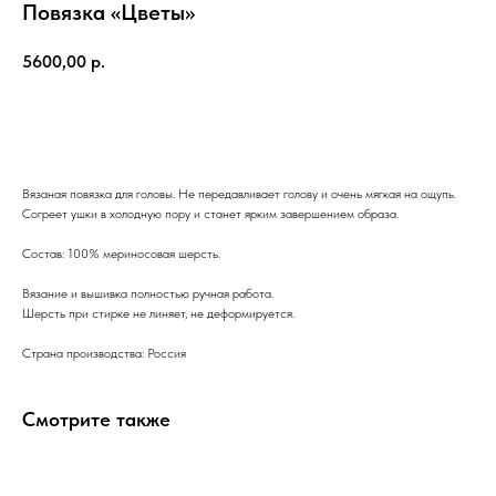
Повязка «Цветы»
5600,00
р.
В корзину
Вязаная повязка для головы. Не передавливает голову и очень мягкая на ощупь.
Согреет ушки в холодную пору и станет ярким завершением образа.
Состав: 100% мериносовая шерсть.
Вязание и вышивка полностью ручная работа.
Шерсть при стирке не линяет, не деформируется.
Страна производства: Россия
Смотрите также