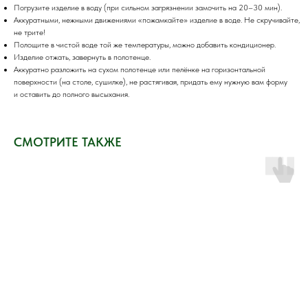
Погрузите изделие в воду (при сильном загрязнении замочить на 20–30 мин).
Аккуратными, нежными движениями «пожамкайте» изделие в воде. Не скручивайте,
не трите!
Полощите в чистой воде той же температуры, можно добавить кондиционер.
Изделие отжать, завернуть в полотенце.
Аккуратно разложить на сухом полотенце или пелёнке на горизонтальной
поверхности (на столе, сушилке), не растягивая, придать ему нужную вам форму
и оставить до полного высыхания.
СМОТРИТЕ ТАКЖЕ