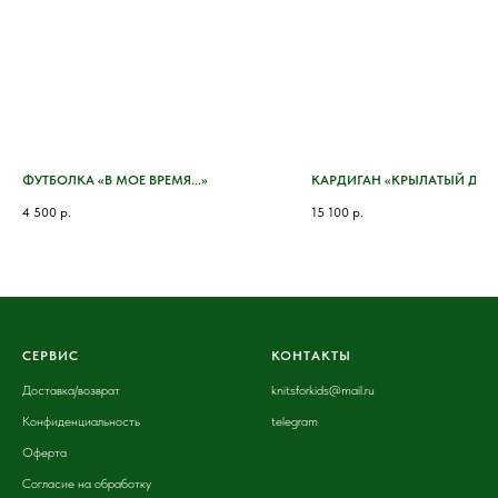
ФУТБОЛКА «В МОЕ ВРЕМЯ...»
КАРДИГАН «КРЫЛАТЫЙ ДРУ
4 500
р.
15 100
р.
СЕРВИС
КОНТАКТЫ
Доставка
/возврат
knitsforkids@mail.ru
Конфиденциальность
telegram
Оферта
Согласие на обработку