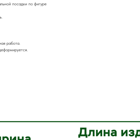
альной посадки по фигуре
ь.
ная работа.
деформируется.