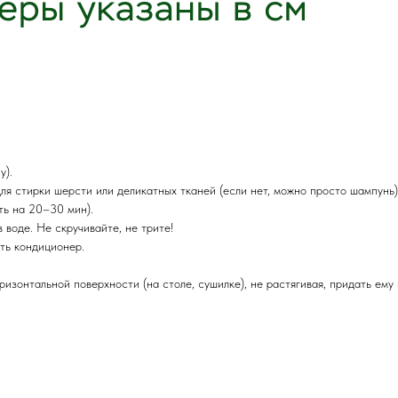
у).
ля стирки шерсти или деликатных тканей (если нет, можно просто шампунь)
ть на 20–30 мин).
воде. Не скручивайте, не трите!
ть кондиционер.
ризонтальной поверхности (на столе, сушилке), не растягивая, придать ему