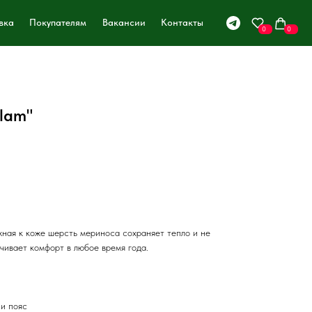
вка
Покупателям
Вакансии
Контакты
0
0
lam"
ная к коже шерсть мериноса сохраняет тепло и не
чивает комфорт в любое время года.
 и пояс