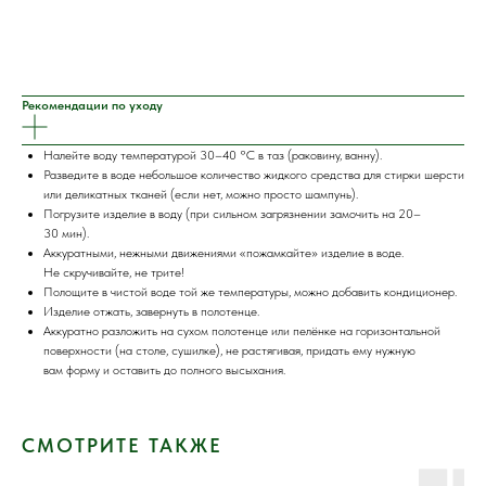
Рекомендации по уходу
Налейте воду температурой 30–40 °C в таз (раковину, ванну).
Разведите в воде небольшое количество жидкого средства для стирки шерсти
или деликатных тканей (если нет, можно просто шампунь).
Погрузите изделие в воду (при сильном загрязнении замочить на 20–
30 мин).
Аккуратными, нежными движениями «пожамкайте» изделие в воде.
Не скручивайте, не трите!
Полощите в чистой воде той же температуры, можно добавить кондиционер.
Изделие отжать, завернуть в полотенце.
Аккуратно разложить на сухом полотенце или пелёнке на горизонтальной
поверхности (на столе, сушилке), не растягивая, придать ему нужную
вам форму и оставить до полного высыхания.
СМОТРИТЕ ТАКЖЕ