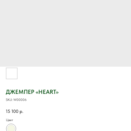
ДЖЕМПЕР «HEART»
SKU:
W00006
15 100
р.
Цвет