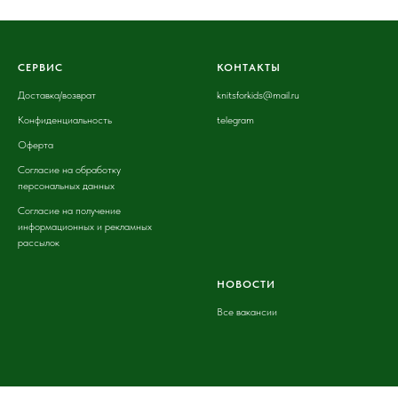
СЕРВИС
КОНТАКТЫ
Доставка
/возврат
knitsforkids@mail.ru
Конфиденциальность
telegram
Оферта
Согласие на обработку
персональных данных
Согласие на получение
информационных и рекламных
рассылок
НОВОСТИ
Все вакансии