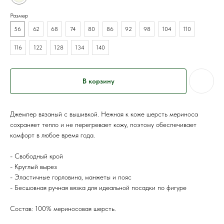
Размер
56
62
68
74
80
86
92
98
104
110
116
122
128
134
140
В корзину
Джемпер вязаный с вышивкой. Нежная к коже шерсть мериноса
сохраняет тепло и не перегревает кожу, поэтому обеспечивает
комфорт в любое время года.
- Свободный крой
- Круглый вырез
- Эластичные горловина, манжеты и пояс
- Бесшовная ручная вязка для идеальной посадки по фигуре
Состав: 100% мериносовая шерсть.