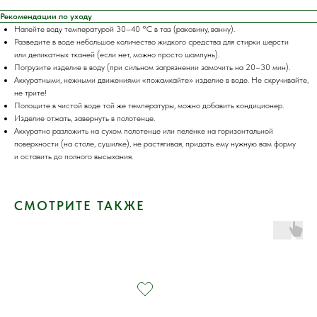
Рекомендации по уходу
Налейте воду температурой 30–40 °C в таз (раковину, ванну).
Разведите в воде небольшое количество жидкого средства для стирки шерсти
или деликатных тканей (если нет, можно просто шампунь).
Погрузите изделие в воду (при сильном загрязнении замочить на 20–30 мин).
Аккуратными, нежными движениями «пожамкайте» изделие в воде. Не скручивайте,
не трите!
Полощите в чистой воде той же температуры, можно добавить кондиционер.
Изделие отжать, завернуть в полотенце.
Аккуратно разложить на сухом полотенце или пелёнке на горизонтальной
поверхности (на столе, сушилке), не растягивая, придать ему нужную вам форму
и оставить до полного высыхания.
СМОТРИТЕ ТАКЖЕ