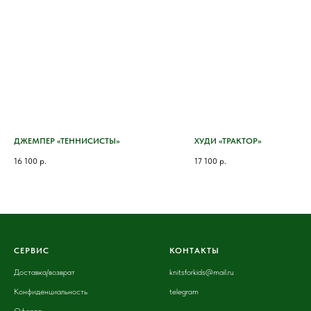
ДЖЕМПЕР «ТЕННИСИСТЫ»
ХУДИ «ТРАКТОР»
16 100
р.
17 100
р.
СЕРВИС
КОНТАКТЫ
Доставка
/возврат
knitsforkids@mail.ru
Конфиденциальность
telegram