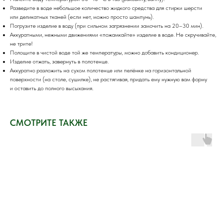
Разведите в воде небольшое количество жидкого средства для стирки шерсти
или деликатных тканей (если нет, можно просто шампунь).
Погрузите изделие в воду (при сильном загрязнении замочить на 20–30 мин).
Аккуратными, нежными движениями «пожамкайте» изделие в воде. Не скручивайте,
не трите!
Полощите в чистой воде той же температуры, можно добавить кондиционер.
Изделие отжать, завернуть в полотенце.
Аккуратно разложить на сухом полотенце или пелёнке на горизонтальной
поверхности (на столе, сушилке), не растягивая, придать ему нужную вам форму
и оставить до полного высыхания.
СМОТРИТЕ ТАКЖЕ