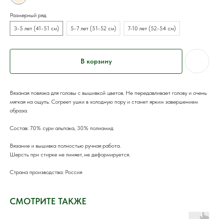
Размерный ряд
3-5 лет (41-51 см)
5-7 лет (51-52 см)
7-10 лет (52-54 см)
В корзину
Вязаная повязка для головы с вышивкой цветов. Не передавливает голову и очень
мягкая на ощупь. Согреет ушки в холодную пору и станет ярким завершением
образа.
Состав: 70% сури альпака, 30% полиамид
Вязание и вышивка полностью ручная работа.
Шерсть при стирке не линяет, не деформируется.
Страна производства: Россия
СМОТРИТЕ ТАКЖЕ