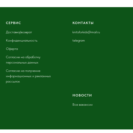
СЕРВИС
КОНТАКТЫ
Доставка
/возврат
knitsforkids@mail.ru
Конфиденциальность
telegram
Оферта
Согласие на обработку
персональных данных
Согласие на получение
информационных и рекламных
рассылок
НОВОСТИ
Все вакансии